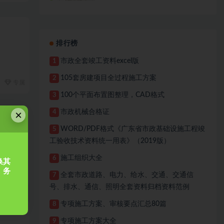
排行榜
市政全套竣工资料excel版
1
105套房建项目全过程施工方案
2
专属
100个平面布置图整理，CAD格式
3
×
市政机械合格证
4
WORD/PDF格式《广东省市政基础设施工程竣
5
工验收技术资料统一用表》（2019版）
施工组织大全
6
换其
，务
专属
全套市政道路、电力、给水、交通、交通信
7
号、排水、通信、照明全套资料归档资料范例
专项施工方案、审核要点汇总80篇
8
专项施工方案大全
9