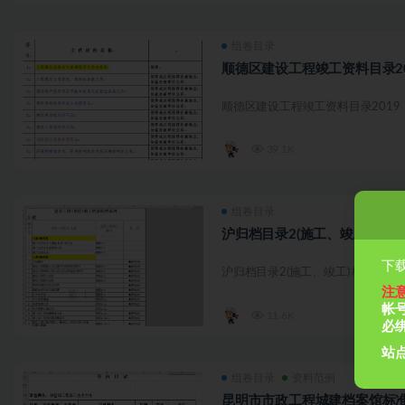
组卷目录
顺德区建设工程竣工资料目录2
顺德区建设工程竣工资料目录2019（建
39.1K
组卷目录
沪归档目录2(施工、竣工)
下载
沪归档目录2(施工、竣工) 格式：exce
注
帐
11.6K
必
站点
组卷目录
资料范例
昆明市市政工程城建档案馆标