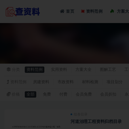
Loadi
首页
资料范例
方案
全部
分类
资料范例
实用资料
方案大全
图解工艺
工
资料范例
房建资料
市政资料
材料检测
项目划分
价格
全部
免费
付费
会员免费
会员折扣
永
组卷目录
河道治理工程资料归档目录