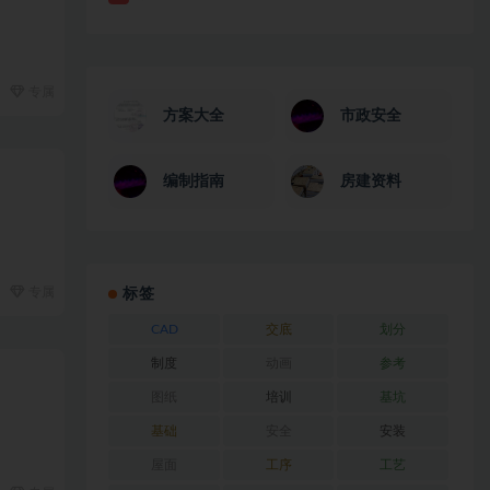
专属
方案大全
市政安全
编制指南
房建资料
专属
标签
CAD
交底
划分
制度
动画
参考
图纸
培训
基坑
基础
安全
安装
屋面
工序
工艺