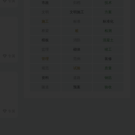
专属
市政
归档
技术
文明
文明施工
方案
施工
标准
标准化
桥梁
桩
检测
模板
消防
混凝土
监理
砌体
竣工
专属
管理
范例
装修
规范
试验
质量
资料
道路
钢筋
隧道
预案
验收
专属