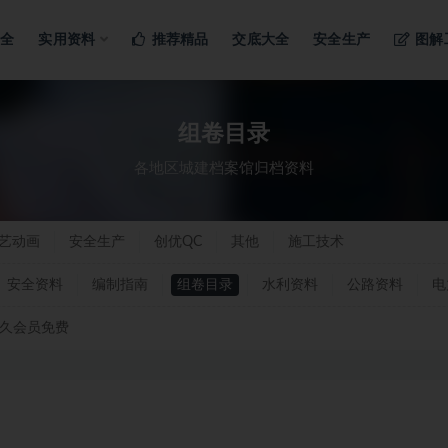
ng…
大全
实用资料
推荐精品
交底大全
安全生产
图解
组卷目录
各地区城建档案馆归档资料
艺动画
安全生产
创优QC
其他
施工技术
安全资料
编制指南
组卷目录
水利资料
公路资料
电
久会员免费