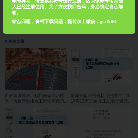
桥梁施工方法的分类
帐号异常，请更换其帐号进行注册，因为该帐号名其他
人已经注册使用。为了方便找回密码，务必绑定自己邮
箱。
下一篇
站点问题，资料下载问题，提前加上微信：gczl580
桥梁施工工艺精选
相关文章
市政管道排水工程如何做闭水试
房建全套归档资料（扫描件）共
验？市政管道排水工程如何做闭
19卷13第三卷 施工试验记录及检
水试验？
测文件 2.2册