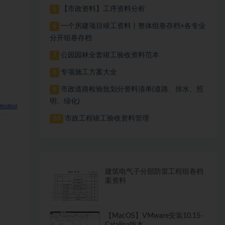
【市政资料】工序资料分析
5
一个房建项目竣工资料丨整体组卷存档+各专业
6
分开组卷存档
公园园林全套竣工验收资料范本
7
专项施工方案大全
8
市政道路检验批划分资料清单(道路、排水、照
9
明、绿化)
市政工程竣工验收资料管理
10
建筑电气子分部防雷工程组卷档
案资料
【MacOS】VMware安装10.15-
Catalina版本