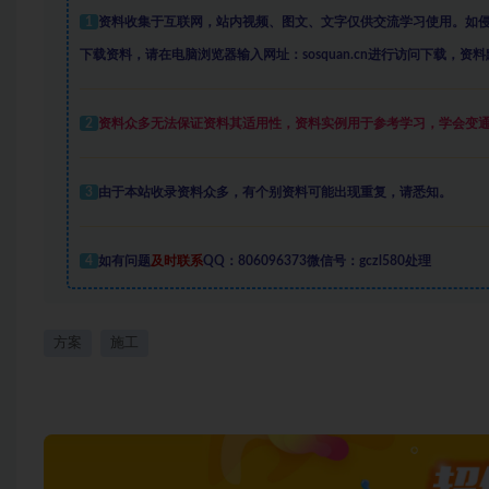
1
资料收集于互联网
，
站内视频、图文、文字仅供交流学习使用。如
下载资料，请在电脑浏览器输入网址：sosquan.cn进行访问下载，
资料
2
资料众多
无法保证资料其适用性，资料实例
用于参考学习，学会变
3
由于本站收录资料众多，有个别资料可能出现重复，请悉知。
4
如有问题
及时联系
QQ：806096373微信号：gczl580处理
方案
施工