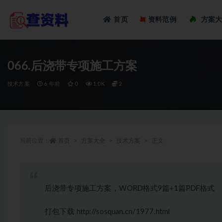
Loadi
首页
资料范例
方案
全部
066.后浇带专项施工方案
技术方案
6 年前
0
1.0K
2
当前位置：
首页
方案大全
技术方案
正文
后浇带专项施工方案，WORD格式9篇+1篇PDF格式
打包下载
http://sosquan.cn/1977.html