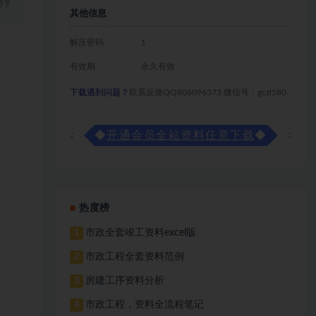
其他信息
解压密码
1
有效期
永久有效
下载遇到问题？
联系反馈QQ806096373 微信号：gczl580
◆
开通会员全站资料任意下载
◆
热度榜
市政全套竣工资料excel版
1
市政工程全套资料范例
2
房建工序资料分析
3
市政工程，资料全流程笔记
4