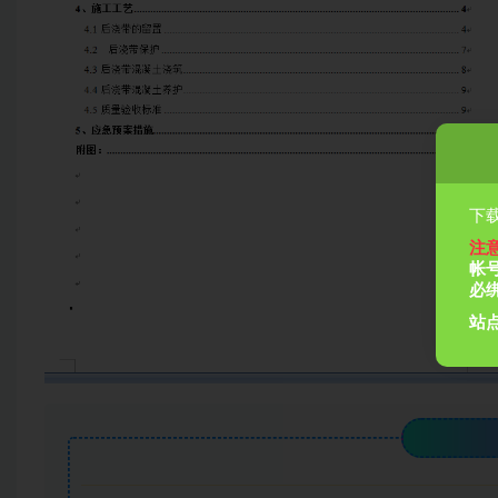
下载
注
帐
必
站点