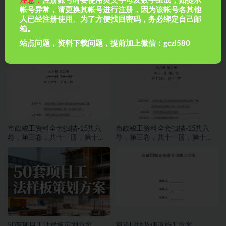
注意：
注册账号时要使用英文字母及数字组成，如提示
帐号异常，请更换其帐号进行注册，因为该帐号名其他
人已经注册使用。为了方便找回密码，务必绑定自己邮
箱。
房建全套归档资料（扫描件）共
市政竣工资料全套扫描-16共六
19卷12第三卷 施工试验记录及检
卷，第三卷，共十一册，第十一
站点问题，资料下载问题，提前加上微信：gczl580
测文件 1.2册
册，施工文件，交通工程
市政竣工资料全套扫描-15共六
市政竣工资料全套扫描-15共六
卷，第三卷，共十一册，第十
卷，第三卷，共十一册，第十
册，施工文件，亮化工程
册，施工文件，亮化工程
50套项目工法样板策划方案
河道围堰及便道施工方案