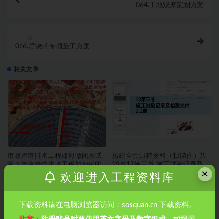
064.工地观摩策划方案
下一篇
066.后浇带专项施工方案
相关文章
市政管道排水工程如何做闭水试
房建全套归档资料（扫描件）共
验？市政管道排水工程如何做闭
19卷13第三卷 施工试验记录及检
×
水试验？
测文件 2.2册
欢迎进入工程资料库
下载资料请在电脑浏览器访问：sosquan.cn 下载资料。