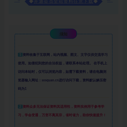
◆
开通会员全站资料任意下载
◆
须知
1
资料收集于互联网
，
站内视频、图文、文字仅供交流学习
使用。如侵犯到您的合法权益，请联系本站处理。
在手机上
访问本站时，仅可以浏览内容，如需下载资料，请在电脑浏
览器输入网址：sosquan.cn进行访问下载，
资料默认解压密
码为1
2
资料众多
无法保证资料其适用性，资料实例
用于参考学
习，学会变通，万变不离其宗，省时省力，助你快速提升
！