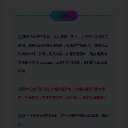
须知
1
资料收集于互联网
，
站内视频、图文、文字仅供交流学习
使用。如侵犯到您的合法权益，请联系本站处理。
在手机上
访问本站时，仅可以浏览内容，如需下载资料，请在电脑浏
览器输入网址：sosquan.cn进行访问下载，
资料默认解压密
码为1
2
资料众多
无法保证资料其适用性，资料实例
用于参考学
习，学会变通，万变不离其宗，省时省力，助你快速提升
！
3
由于本站收录资料众多，有个别资料可能出现重复，请悉
知。