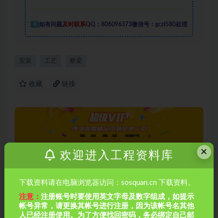
4
如有问题
及时联系
QQ：806096373微信号：gczl580处理
安装
工艺
桥梁
收藏
链接
×
欢迎进入工程资料库
下载资料请在电脑浏览器访问：sosquan.cn 下载资料。
上一篇
强弱电箱预制混凝土配块模具研制PPT共51页
注意：
注册账号时要使用英文字母及数字组成，如提示
帐号异常，请更换其帐号进行注册，因为该帐号名其他
人已经注册使用。为了方便找回密码，务必绑定自己邮