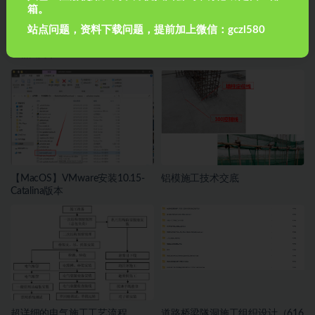
下一篇
箱。
低内聚力边坡支护质量控制PPT共44页
站点问题，资料下载问题，提前加上微信：gczl580
相关文章
【MacOS】VMware安装10.15-
铝模施工技术交底
Catalina版本
超详细的电气施工工艺流程
道路桥梁隧洞施工组织设计（616