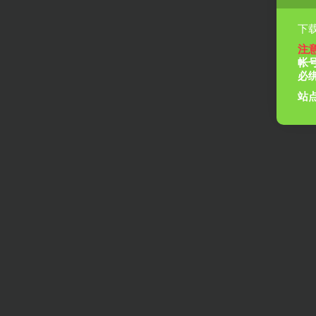
下载
注
帐
必
站点