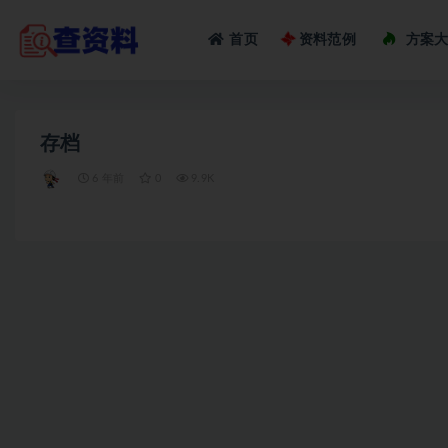
Loadi
首页
资料范例
方案
全部
存档
6 年前
0
9.9K