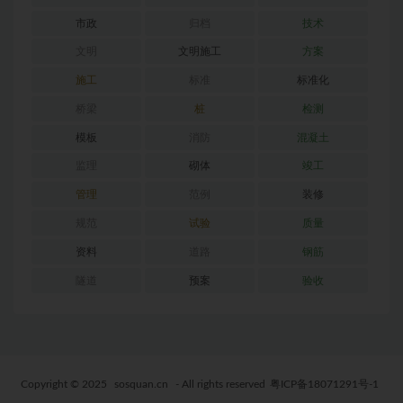
市政
归档
技术
文明
文明施工
方案
施工
标准
标准化
桥梁
桩
检测
模板
消防
混凝土
监理
砌体
竣工
管理
范例
装修
规范
试验
质量
资料
道路
钢筋
隧道
预案
验收
Copyright © 2025
sosquan.cn
- All rights reserved
粤ICP备18071291号-1