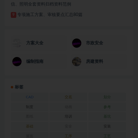
信、照明全套资料归档资料范例
专项施工方案、审核要点汇总80篇
9
方案大全
市政安全
编制指南
房建资料
标签
CAD
交底
划分
制度
动画
参考
图纸
培训
基坑
基础
安全
安装
屋面
工序
工艺