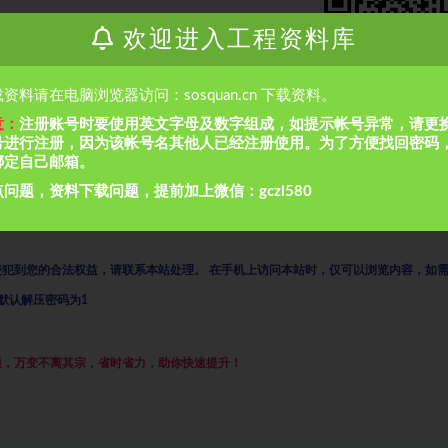
欢迎进入工程资料库
里搜索“
工程常用资料
”或者“
gczlk88
”或者微信
资料请在电脑浏览器访问：sosquan.cn 下载资料。
意：
注册账号时要使用英文字母及数字组成，如提示帐号异常，请更
号进行注册，因为该帐号名其他人已经注册使用。为了方便找回密码
绑定自己邮箱。
问题，资料下载问题，提前加上微信：gczl580
须知
侵犯到您的合法权益，请联系本站处理。
在手机上访问本站时，仅可以浏览内容，如
默认解压密码为1
通，万变不离其宗，省时省力，助你快速提升
！