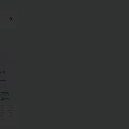
6共六
，第一
路工程