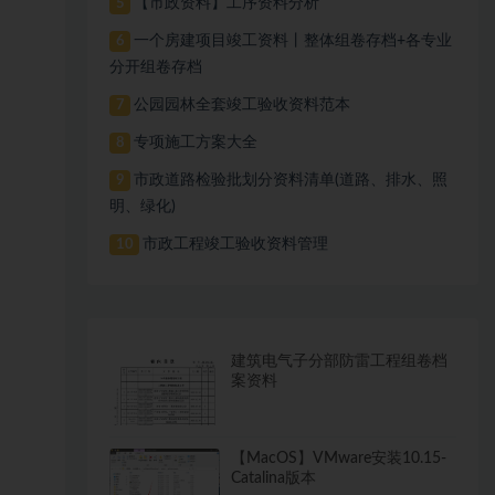
【市政资料】工序资料分析
5
一个房建项目竣工资料丨整体组卷存档+各专业
6
分开组卷存档
公园园林全套竣工验收资料范本
7
专项施工方案大全
8
市政道路检验批划分资料清单(道路、排水、照
9
明、绿化)
市政工程竣工验收资料管理
10
建筑电气子分部防雷工程组卷档
案资料
【MacOS】VMware安装10.15-
Catalina版本