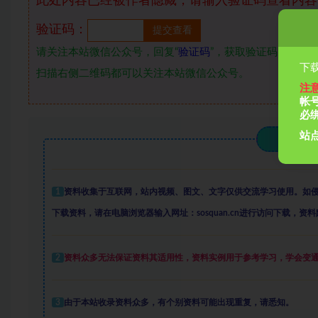
此处内容已经被作者隐藏，请输入验证码查看内容
验证码：
请关注本站微信公众号，回复“
验证码
”，获取验证码。在微信
下载
扫描右侧二维码都可以关注本站微信公众号。
注
帐
必
站点
1
资料收集于互联网
，
站内视频、图文、文字仅供交流学习使用。如
下载资料，请在电脑浏览器输入网址：sosquan.cn进行访问下载，
资料
2
资料众多
无法保证资料其适用性，资料实例
用于参考学习，学会变
3
由于本站收录资料众多，有个别资料可能出现重复，请悉知。