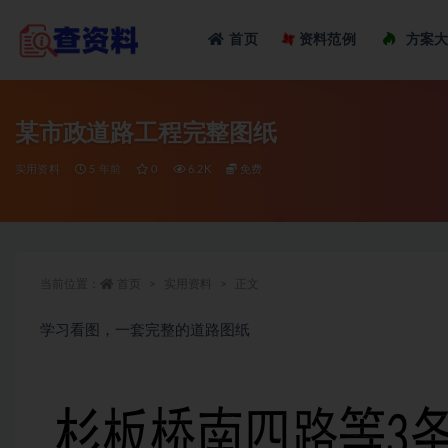
Loadi
首页
资料范例
方案
全部
某市政道路工程完整图纸
实用资料
5 年前
0
6.2K
免费
当前位置：
首页
实用资料
正文
学习看图，一套完整的道路图纸